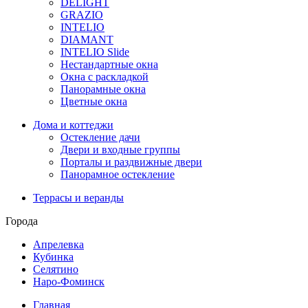
DELIGHT
GRAZIO
INTELIO
DIAMANT
INTELIO Slide
Нестандартные окна
Окна с раскладкой
Панорамные окна
Цветные окна
Дома и коттеджи
Остекление дачи
Двери и входные группы
Порталы и раздвижные двери
Панорамное остекление
Террасы и веранды
Города
Апрелевка
Кубинка
Селятино
Наро-Фоминск
Главная