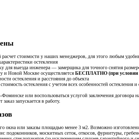
цены
 расчет стоимости у наших менеджеров, для этого любым удобны
характеристики остекления
вку для выезда инженера — замерщика для точного снятия разме
у и Новой Москве осуществляется
БЕСПЛАТНО (при условии з
ности остекления и расстояния до объекта
стоимость остекления с учетом всех особенностей остекления и
о-Фоминске или воспользоваться услугой заключения договора н
 заказ запускается в работу.
азов
о окна или заказы площадью менее 3 м2. Возможно изготовление
: подоконников, москитных сеток, откосов, фурнитуры, гребено
амену стеклопакетов (за исключением случаев гарантийного и 